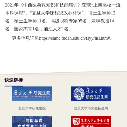
2021
年《中西医急救知识和技能培训》荣获“上海高校一流
本科课程”、“复旦大学课程思政标杆课”。博士生导师
12
名，硕士生导师
11
名。高级职称专家
95
名，兼职教授
14
名，国家杰青
1
名，浦江人才
1
名。
更多信息详见https://shmc.fudan.edu.cn/fsyy/list.htm#。
快速链接
复旦大学研究生院
复旦大学研究生招生网