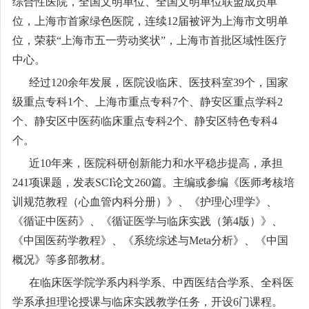
综合性医院，全国文明单位、
全国文明单位联盟成员单
位，
上海市首家绿色医院，连续
12
届被评为上海市文明单
位，荣获“上海市五一劳动奖状”，上海市首批区域性医疗
中心。
经过
120
余年发展，医院设临床、医技科室
39
个，国家
级重点专科
1
个、上海市重点专科
7
个、静安区重点学科
2
个、静安区中医药临床重点专科
2
个、静安区特色专科
4
个。
近
10
年来，医院科研创新能力和水平稳步提高，承担
241
项课题，发表
SCI
论文
260
篇。主编或参编《医师考核培
训规范教程（心血管内科分册）》、《护理心理学》、
《循证中医药》、《循证医学与临床实践（第
4
版）》、
《中国医药学教程》、《系统综述与
Meta
分析》、《中国
概况》等多部教材。
在临床医学院学系内科学系、中西医结合学系、全科医
学系承担理论授课与临床实践教学任务，开设
6
门课程。